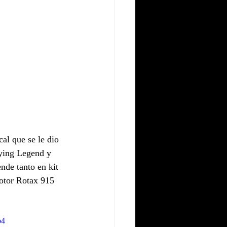
al que se le dio 
lying Legend y 
de tanto en kit 
otor Rotax 915 
p4