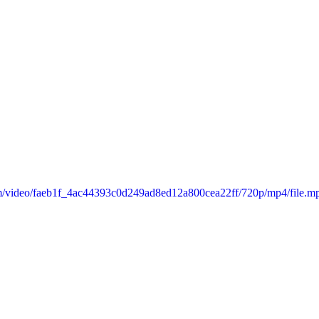
com/video/faeb1f_4ac44393c0d249ad8ed12a800cea22ff/720p/mp4/file.m