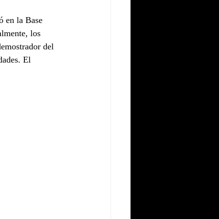
ó en la Base 
lmente, los 
demostrador del 
dades. El 