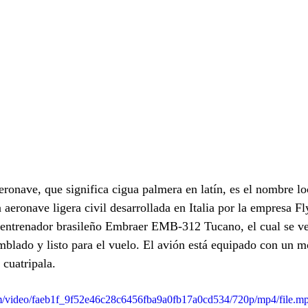
eronave, que significa cigua palmera en latín, es el nombre loc
 aeronave ligera civil desarrollada en Italia por la empresa F
 entrenador brasileño Embraer EMB-312 Tucano, el cual se ven
blado y listo para el vuelo. El avión está equipado con un m
 cuatripala.
com/video/faeb1f_9f52e46c28c6456fba9a0fb17a0cd534/720p/mp4/file.m