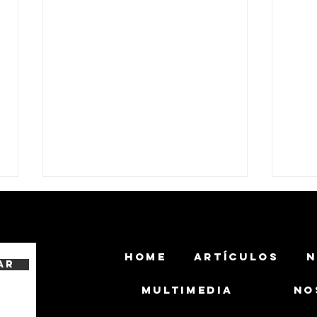
HOME
ARTÍCULOS
N
ar
MULTIMEDIA
NO
El Ejército Brasileño y Ambipar
El Ex