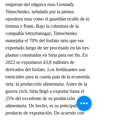
empresas del oligarca ruso Gennady 
Timochenko, señalado por la prensa 
opositora rusa como el guardián oculto de la 
fortuna e Putin. Bajo la cobertura de la 
compañía Srtoytransgaz, Timochenko 
manejaba el 70% del fosfato sirio que era 
exportado luego de ser procesado en las tres 
plantas construidas en Siria para ese fin. En 
2022 se exportaron 43,8 millones de 
derivados del fosfato. Los fertilizantes son 
esenciales para la cuarta pata de la economía 
siria: la producción alimentaria. Antes de la 
guerra civil, Siria llegó a exportar hasta el 
25% del excedente de su producción 
alimentaria. De hecho, es su principal 
producto de exportación. De acuerdo con 
las cifras de 2022 de la OCDE, la principal 
exportación de Siria fueron el aceite de oliva 
(U$S 140 millones), los frutos secos (U$S 