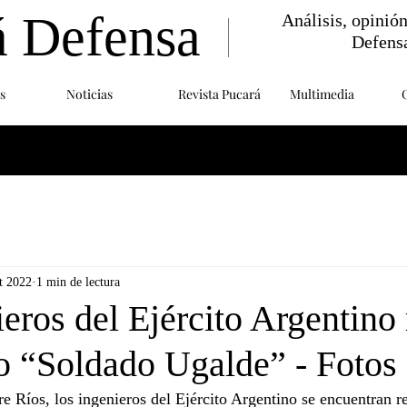
á Defensa
Análisis, opinió
Defens
s
Noticias
Revista Pucará
Multimedia
t 2022
1 min de lectura
eros del Ejército Argentino 
io “Soldado Ugalde” - Fotos
re Ríos, los ingenieros del Ejército Argentino se encuentran re