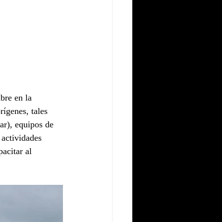
bre en la 
ígenes, tales 
r), equipos de 
 actividades 
acitar al 