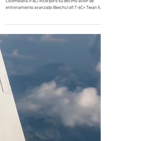
6C+ Texan II
Foto Cees-Jan van der Ende La Fuerza Aeroespacial
Colombiana (FAC) incorporó su décimo avión de
entrenamiento avanzado Beechcraft T-6C+ Texan II,
dedicado a la formación de pilotos de caza, modelo
que reemplazó al Cessna T-37 Tweet en el Comando
Aéreo de Combate N°1 en Palanquero. El T-6C Texan II
se ha convertido en el eje central de la transición
entre la instrucción básica y el posterior paso a
aeronaves de combate o transporte. Equipado con
aviónica digital de última ge