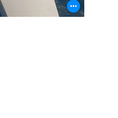
4 jul 2025
1 min de lectura
Colombia incorporó su noveno
avión T-6C Texan II