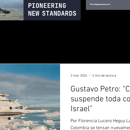
2 mar 2024
2 min de lectura
Gustavo Petro: “
suspende toda c
Israel”
Por Florencia Lucero Heguy La
Colombia se tensan nuevament