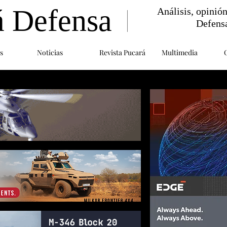
á Defensa
Análisis, opinió
Defens
s
Noticias
Revista Pucará
Multimedia