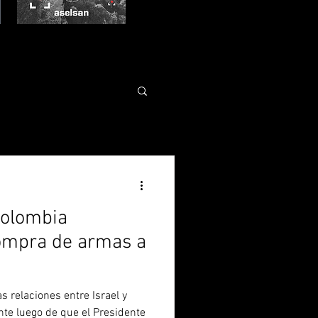
Colombia
ompra de armas a
s relaciones entre Israel y
e luego de que el Presidente