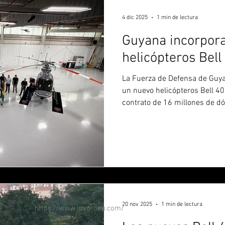
4 dic 2025
1 min de lectura
Guyana incorpor
helicópteros Bell
La Fuerza de Defensa de Guy
un nuevo helicópteros Bell 40
contrato de 16 millones de dó
el país y se integran oficialmen
encabezada por el Bell 412. L
representa un nuevo paso en 
modernización de las capacid
institución. Las autoridades 
la elección de la línea Bell re
20 nov 2025
1 min de lectura
https://www.idvgroup.com/