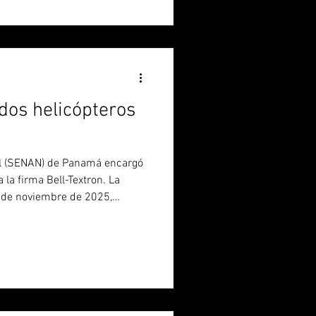
 Bell 206B operativos y tres
 cuatro Bell 430.
os helicópteros
al (SENAN) de Panamá encargó
 la firma Bell-Textron. La
5 de noviembre de 2025,
 se financió mediante el
eguro correspondiente al
eonardo AW139 AN-141,
e 2023. Por ese siniestro, el
 más de USD 13 millones,
on la nueva inversi