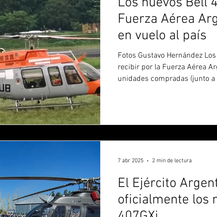
Los nuevos Bell 
Fuerza Aérea Arg
en vuelo al país
Fotos Gustavo Hernández Los dos Bell 407GXi que resta
recibir por la Fuerza Aérea Arg
unidades compradas (junto a o
Argentino) para reemplazar a
Lama, se encuentran en vuelo
helicópteros vienen en vuelo
GBUB y C-FJVR y actualmente
de Guayaquil, desde donde s
hacia Perú, para llegar a la IV
7 abr 2025
2 min de lectura
El Ejército Argen
oficialmente los 
407GXi