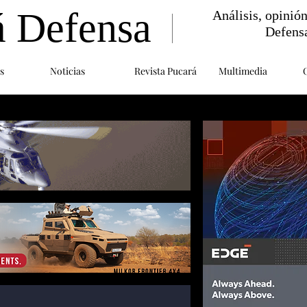
á Defensa
Análisis, opinió
Defens
s
Noticias
Revista Pucará
Multimedia