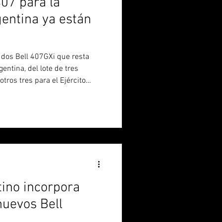
407 para la
entina ya están
entina, del lote de tres
tros tres para el Ejército
 los Aerospatiale SA315B
 ferry desde Canadá. Los
 con matrículas canadienses C-
 se encuentran en la ciudad
e espera que hoy sigan rumbo
 Briga
tino incorpora
nuevos Bell