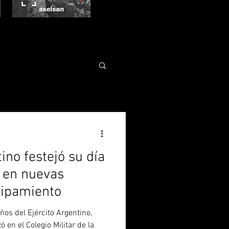
ino festejó su día
l en nuevas
uipamiento
ños del Ejército Argentino,
 en el Colegio Militar de la