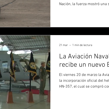
Nación, la fuerza mostró una 
equipos que se vienen sumand
con el objetivo de adaptar la 
guerra actuales. Lo que más l
desfile terrestre fueron los c
no tripulados) producidos en 
proceso d
21 mar
1 min de lectura
La Aviación Nava
recibe un nuevo 
El viernes 20 de marzo la Avi
la incorporación oficial del h
HN-357, el cual se compró co
por el accidente del Bell 410
de 2024. Este es el tercer Bel
al HN-351 recibido en 2021 y