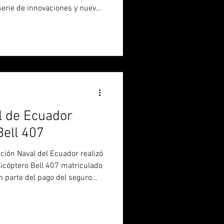
serie de innovaciones y nuevos
o o que están en desarrollo,
fuerza a los escenarios de
lamó la atención y que abrió el
uatro UGV (vehículos terrestres
la Argentina y que están en
l de Ecuador
Bell 407
ación Naval del Ecuador realizó
elicóptero Bell 407 matriculado
n parte del pago del seguro
 HN- 407 ocurrido el 5 de mayo
l 407 de la fuerza, que se une
 el HN-355 llegado en 2023.