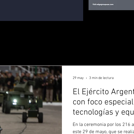
29 may
3 min de lectura
El Ejército Argent
con foco especia
tecnologías y eq
En la ceremonia por los 216 a
este 29 de mayo, que se realizó