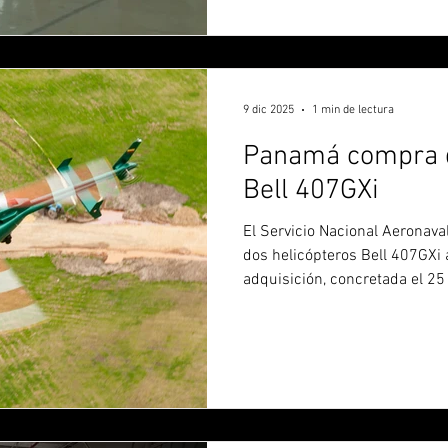
Además, se cuenta con cuatro
TH-57, así como un Bell 230 y
9 dic 2025
1 min de lectura
Panamá compra d
Bell 407GXi
El Servicio Nacional Aeronav
dos helicópteros Bell 407GXi a
adquisición, concretada el 2
valuada en USD 10,5 millones,
desembolso de la póliza de s
accidente del helicóptero L
ocurrido el 10 de septiembre d
Gobierno panameño recuperó
monto que permitió avanzar c