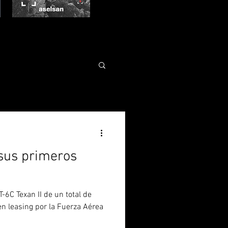
sus primeros
-6C Texan II de un total de
n leasing por la Fuerza Aérea