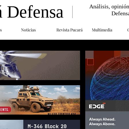
á Defensa
Análisis, opinió
Defens
s
Noticias
Revista Pucará
Multimedia