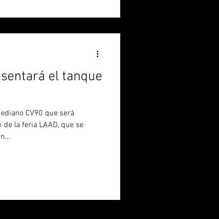
sentará el tanque
mediano CV90 que será
n de la feria LAAD, que se
n...