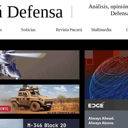
á Defensa
Análisis, opinió
Defens
s
Noticias
Revista Pucará
Multimedia