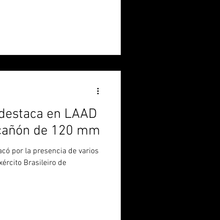
destaca en LAAD
 cañón de 120 mm
có por la presencia de varios
xército Brasileiro de