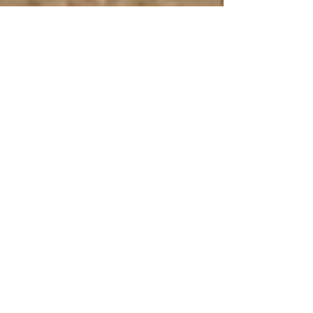
2 nov 2022
3 min de lectura
El Ejército y Fuerza Aérea
mexicanos realizan un ejercicio a
gran escala
Por José A. Quevedo Desde el 2015, la Secretaria de la