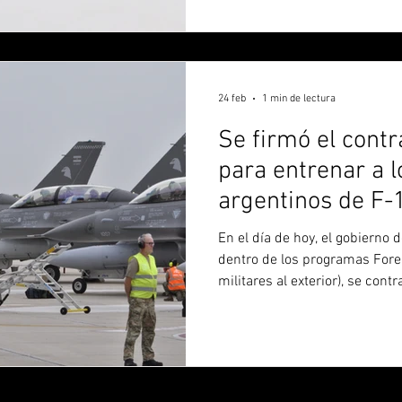
operativa y técnica con la pl
historial probado apoyando p
formación aérea. El contrato 
Enterprise Sourcing Squadro
24 feb
1 min de lectura
Se firmó el cont
para entrenar a l
argentinos de F-
En el día de hoy, el gobierno
dentro de los programas Forei
militares al exterior), se con
Corp., de Mesa, Arizona, por 
formación de instructores de 
Aérea Argentina, con el objet
capacidad operativa independi
trabajo se realizará en Argent