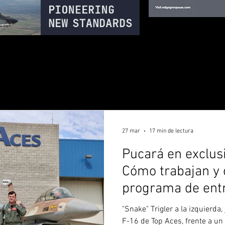
27 mar
17 min de lectura
Pucará en exclus
Cómo trabajan y 
programa de ent
los F-16 argenti
"Snake" Trigler a la izquierda,
F-16 de Top Aces, frente a un