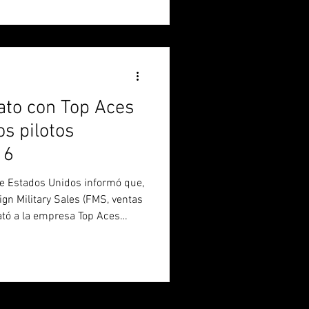
ataforma F-16, así como a su
rogramas internacionales de
fue adjudicado por el 338th
n (ES
rato con Top Aces
os pilotos
16
 de Estados Unidos informó que,
gn Military Sales (FMS, ventas
trató a la empresa Top Aces
33.193.783 dólares para la
pilotos de F-16 para la Fuerza
ivo de que se alcance
ente fuera de los EE. UU.. El
ina y se espera que finalice