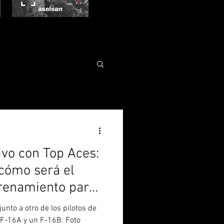
ivo con Top Aces:
cómo será el
renamiento para
nos
 junto a otro de los pilotos de
 F-16A y un F-16B. Foto