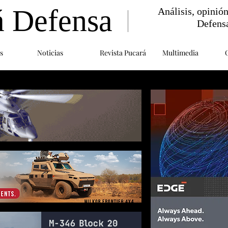
á Defensa
Análisis, opinió
Defens
s
Noticias
Revista Pucará
Multimedia