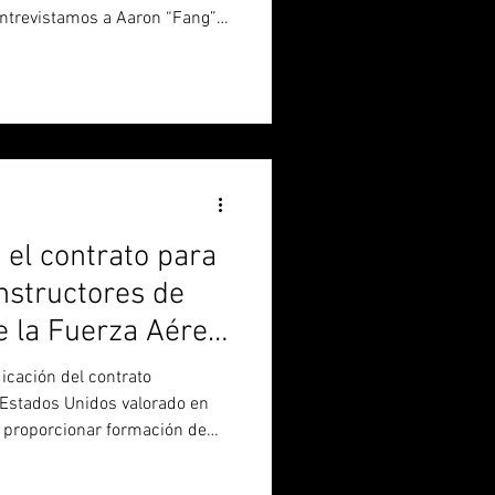
ecnología de Top Aces y a Jake
te de operaciones en EEUU y
, sobre cómo trabajan
 el entrenamiento de su
eso de entrenamiento de los
 el contrato para
nstructores de
e la Fuerza Aérea
icación del contrato
 Estados Unidos valorado en
a proporcionar formación de
 Aérea Argentina ("FAA"). Top
e a su amplia experiencia