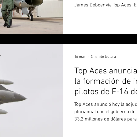
James Deboer via Top Aces. Entrevistamos a Aaron “Fang”
Steffens, Director Senior de T
“Snake” Trigler, vicepresiden
jefe de pilotos de la empresa
apoyando a fuerzas aéreas en
personal y cómo será el proc
pilotos y técnicos argentinos
16 mar
3 min de lectura
Top Aces anuncia
la formación de i
pilotos de F-16 d
Argentina
Top Aces anunció hoy la adjud
plurianual con el gobierno de
33,2 millones de dólares par
pilotos de F-16 para la Fuerza
Aces fue seleccionada en bas