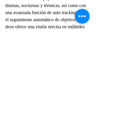
diurnas, nocturnas y térmicas, así como con 
una avanzada función de auto tracking para 
el seguimiento automático de objetivos, el 
dron ofrece una visión precisa en múltiples 
condiciones operativas. Adicionalmente, su 
transmisión de video en tiempo real por 
sistema satelital permite monitoreo continuo 
incluso en zonas remotas, mientras que su 
alcance operativo de hasta 20 kilómetros, su 
autonomía aproximada de 70 minutos y 
peso máximo de 5 kg lo convierten en una 
herramienta altamente robusta y eficiente. 
Su diseño modular, además, facilita una 
implementación rápida y un mantenimiento 
optimizado, reduciendo costos y tiempos 
operativos.