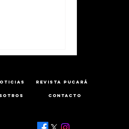
OTICIAS
REVISTA PUCARÁ
SOTROS
CONTACTO
ército Brasileiro muestra
uaicurus equipado con misil
MAX 1.2