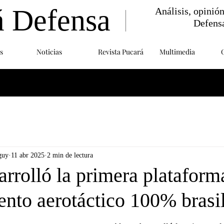
á Defensa
Análisis, opinió
Defens
s
Noticias
Revista Pucará
Multimedia
guy
11 abr 2025
2 min de lectura
rrolló la primera plataform
ento aerotáctico 100% brasi