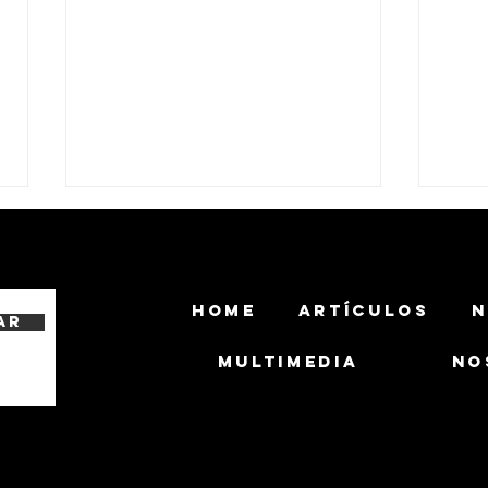
HOME
ARTÍCULOS
N
ar
MULTIMEDIA
NO
El Ejército Brasileño y Ambipar
El Ex
Robotics avanzan en el
un G
desarrollo de un UGV armado
CA 
con el misil MAX 1.2 AC