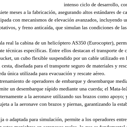
intenso ciclo de desarrollo, c
siete meses a la fabricación, asegurando altos estándares de ca
uipada con mecanismos de elevación avanzados, incluyendo u
otativos, y freno anticaída, que simulan las condiciones de la
ala real la cabina de un helicóptero AS350 (Eurocopter), permi
e técnicas específicas. Entre ellos destacan el transporte de 
cket, un cubo flexible suspendido por un cable utilizado en l
a cesta, diseñada para el transporte seguro de materiales y res
da única utilizada para evacuación y rescate aéreo.
trenamiento de operadores de embarque y desembarque media
rmite un desembarque rápido mediante una cuerda; el Mata-leã
xternamente a la aeronave utilizando sus brazos como apoyo; y
ujeta a la aeronave con brazos y piernas, garantizando la estab
fija o adaptada para simulación, permite a los operadores entr