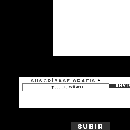
Suscríbase gratis
Envi
La Armada de Colombia
incorpora el primero de dos
blindados Kodiak
Subir