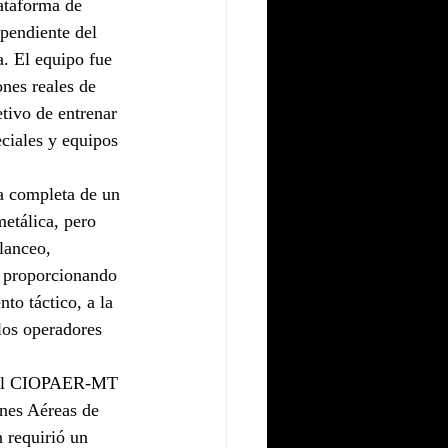
ataforma de 
pendiente del 
a. El equipo fue 
nes reales de 
tivo de entrenar 
eciales y equipos 
ra completa de un 
metálica, pero 
lanceo, 
y proporcionando 
to táctico, a la 
los operadores 
n el CIOPAER-MT 
nes Aéreas de 
 requirió un 