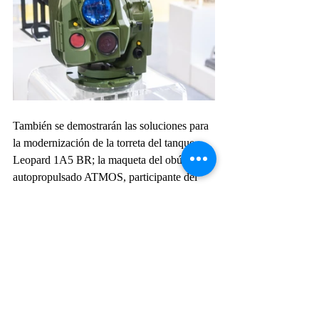
También se demostrarán las soluciones para 
la modernización de la torreta del tanque 
Leopard 1A5 BR; la maqueta del obús 
autopropulsado ATMOS, participante del 
proyecto VBCOAP 155 SR; el mortero 
SPEAR de 120 mm, candidato para el 
programa de mortero Guaraní; y el Sky-
Striker, una "munición merodeadora de 
última generación".