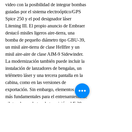
video con la posibilidad de integrar bombas 
guiadas por el sistema electroóptico/GPS 
Spice 250 y el pod designador láser 
Litening III. El propio anuncio de Embraer 
destacó misiles ligeros aire-tierra, una 
bomba de pequeño diámetro tipo GBU-39, 
un misil aire-tierra de clase Hellfire y un 
misil aire-aire de clase AIM-9 Sidewinder.
La modernización también puede incluir la 
instalación de lanzadores de bengalas, un 
telémetro láser y una tercera pantalla en la 
cabina, como en las versiones de 
exportación. Sin embargo, elementos aún 
más fundamentales para el entrenamiento de 
pilotos de combate y la transición al F-39 
Gripen pueden encontrarse en el paquete de 
entrenamiento sintético y en un panel de 
visualización de área amplia remodelado.
El primero, similar a lo visto en la flota 