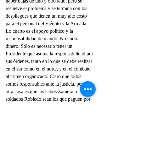
haber bajas de uno y otro lado, pero se 
resuelve el problema y se termina con los 
despliegues que tienen un muy alto costo 
para el personal del Ejército y la Armada.
Lo cuarto es el apoyo político y la 
responsabilidad de mando. No cuesta 
dinero. Sólo es necesario tener un 
Presidente que asuma la responsabilidad por 
sus órdenes, tanto en lo que se debe realizar 
en el sur como en el norte, y en el combate 
al crimen organizado. Claro que todos 
somos responsables ante la justicia, pero 
otra cosa es que los cabos Zamora o los 
soldados Robledo sean los que paguen por 
órdenes superiores. Si un candidato a la 
presidencia no está dispuesto a esto, mejor 
que no se presenten y nos ahorre la 
acusación constitucional que correspondería.
Lo quinto es colocar a profesionales 