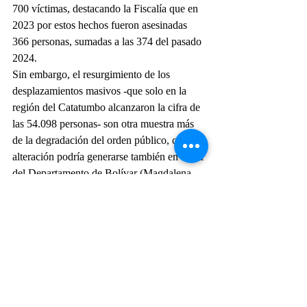
700 víctimas, destacando la Fiscalía que en 
2023 por estos hechos fueron asesinadas 
366 personas, sumadas a las 374 del pasado 
2024.
Sin embargo, el resurgimiento de los 
desplazamientos masivos -que solo en la 
región del Catatumbo alcanzaron la cifra de 
las 54.098 personas- son otra muestra más 
de la degradación del orden público, cuya 
alteración podría generarse también en el sur 
del Departamento de Bolívar (Magdalena 
Medio), en la Sierra Nevada de Santa 
Marta, en Putumayo y en los ya 
desafortunadamente tradicionales 
departamentos de Arauca y Cauca, zonas 
todas en donde se presenta una profunda 
depredación de rentas ilegales, 
particularmente narcotráfico, minería ilegal 
(Magdalena Medio) y tráfico de sustancias, 