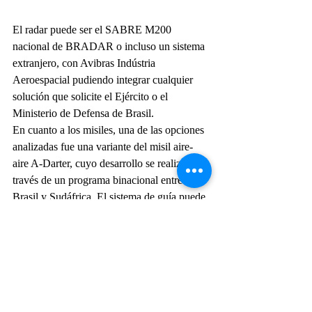
El radar puede ser el SABRE M200 
nacional de BRADAR o incluso un sistema 
extranjero, con Avibras Indústria 
Aeroespacial pudiendo integrar cualquier 
solución que solicite el Ejército o el 
Ministerio de Defensa de Brasil. 
En cuanto a los misiles, una de las opciones 
analizadas fue una variante del misil aire-
aire A-Darter, cuyo desarrollo se realizó a 
través de un programa binacional entre 
Brasil y Sudáfrica. El sistema de guía puede 
ser a través de infrarrojos, radar activo o 
semiactivo, siendo esta última la indicada 
como la más interesante por Avibras 
Indústria Aeroespacial. Otra solución sería 
adoptar, en asociación con MBDA, misiles 
del tipo Common Anti-Air Modular Missile 