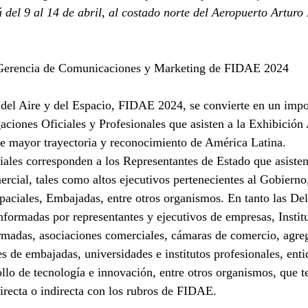
á del 9 al 14 de abril, al costado norte del Aeropuerto Arturo
 Gerencia de Comunicaciones y Marketing de FIDAE 2024
 del Aire y del Espacio, FIDAE 2024, se convierte en un impo
aciones Oficiales y Profesionales que asisten a la Exhibición 
e mayor trayectoria y reconocimiento de América Latina.
iales corresponden a los Representantes de Estado que asist
rcial, tales como altos ejecutivos pertenecientes al Gobierno
aciales, Embajadas, entre otros organismos. En tanto las De
nformadas por representantes y ejecutivos de empresas, Instit
madas, asociaciones comerciales, cámaras de comercio, agreg
es de embajadas, universidades e institutos profesionales, enti
ollo de tecnología e innovación, entre otros organismos, que t
irecta o indirecta con los rubros de FIDAE.