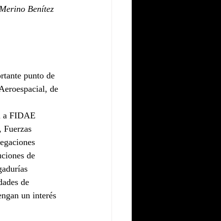
 Merino Benítez 
rtante punto de 
Aeroespacial, de 
en a FIDAE 
, Fuerzas 
legaciones 
uciones de 
adurías 
dades de 
engan un interés 