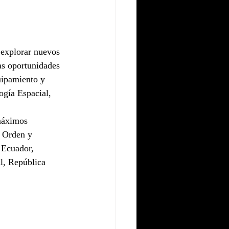
 explorar nuevos 
as oportunidades 
uipamiento y 
gía Espacial, 
máximos 
 Orden y 
 Ecuador, 
l, República 