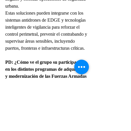
urbana.
Estas soluciones pueden integrarse con los 
sistemas antidrones de EDGE y tecnologías 
inteligentes de vigilancia para reforzar el 
control perimetral, prevenir el contrabando y 
supervisar áreas sensibles, incluyendo 
puertos, fronteras e infraestructuras críticas.
PD: ¿Cómo ve el grupo su participación 
en los distintos programas de adquisición 
y modernización de las Fuerzas Armadas 
en América Latina, que requerirán 
soluciones en los dominios terrestre, 
aéreo, marítimo, armamento, ciber y de 
comando y control?
HAM: La cooperación sólida con las 
Fuerzas Armadas en América Latina es uno 
de nuestros pilares estratégicos. Las 