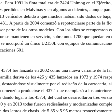
a. Para 1991 la flota total era de 2424 Unimog en el Ejército
s perdidos en Malvinas y en algunos accidentes, aunque para 
913 vehículos debido a que muchos habían sido dados de baja,
 431. A partir de 2004 comenzó a repotenciarse parte de la flo
or parte de los otros modelos. Con los años se recuperaron ca
que se mantienen en servicio, sobre unos 1700 que quedan en 
1 se incorporó un único U2150L con equipos de comunicacione
caciones 601.
437.4 fue lanzada en 2002 como una nueva variante de la fam
familia deriva de los 425 y 435 lanzados en 1973 y 1974 resp
 destacándose visualmente por el rediseño de la carrocería, s
comenzó a producirse el 437.1 que reemplazó a los anteriores
 dando lugar a los 437.4, del cual se desarrollaron tres versio
 y en 2013 todas fueron rediseñadas y modernizadas comple
 dos largos de chasis, de 5,35 y 5,95 metros respectivamente