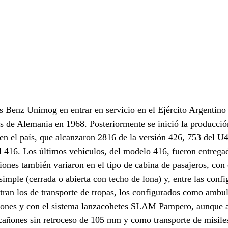
 Benz Unimog en entrar en servicio en el Ejército Argentino 
de Alemania en 1968. Posteriormente se inició la producción
n el país, que alcanzaron 2816 de la versión 426, 753 del U4
l 416. Los últimos vehículos, del modelo 416, fueron entrega
siones también variaron en el tipo de cabina de pasajeros, con
imple (cerrada o abierta con techo de lona) y, entre las confi
ntran los de transporte de tropas, los configurados como ambu
ciones y con el sistema lanzacohetes SLAM Pampero, aunque 
cañones sin retroceso de 105 mm y como transporte de misiles