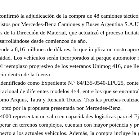
 confirmó la adjudicación de la compra de 48 camiones tácti
istos por Mercedes-Benz Camiones y Buses Argentina S.A.U.
és de la Dirección de Material, que actualizó el proceso licitato
esarrollándose desde comienzos de año.
iende a 8,16 millones de dólares, lo que implica un costo apr
idad. Los vehículos serán incorporados al parque automotor m
el reemplazo progresivo de los veteranos Unimog 416, que ll
cio dentro de la fuerza.
o, identificado como Expediente N.º 84/135-0540-LPU25, conte
racional de diferentes modelos 4×4, entre los que se encontr
omo Arquus, Tatra y Renault Trucks. Tras las pruebas realizad
e optó por la propuesta presentada por Mercedes-Benz.
0 representan un salto en capacidades logísticas para el Ej
perar en terrenos complejos, cuentan con mayor potencia y pr
specto a los actuales vehículos. Además, la compra incluye la 