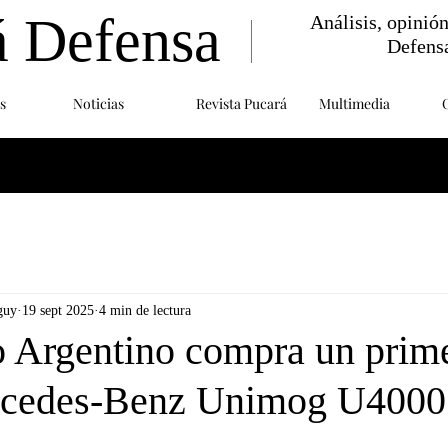
á Defensa
Análisis, opinió
Defens
s
Noticias
Revista Pucará
Multimedia
guy
19 sept 2025
4 min de lectura
o Argentino compra un prime
rcedes-Benz Unimog U4000