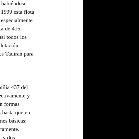
, habiéndose 
1999 esta flota 
 especialmente 
ta de 416, 
si todos los 
dotación.
s Tadiran para 
ilia 437 del 
ectivamente y 
in formas 
 hasta que en 
nes básicas: 
tamente.
, y dos 