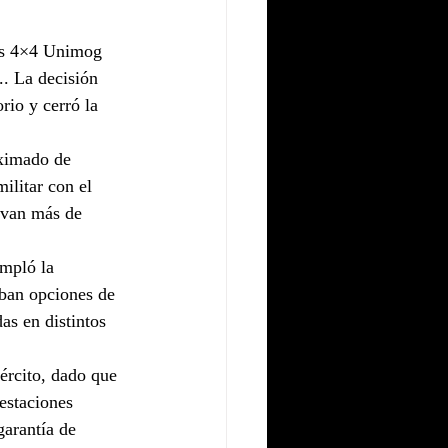
cos 4×4 Unimog 
. La decisión 
rio y cerró la 
oximado de 
ilitar con el 
evan más de 
mpló la 
aban opciones de 
as en distintos 
ército, dado que 
estaciones 
garantía de 