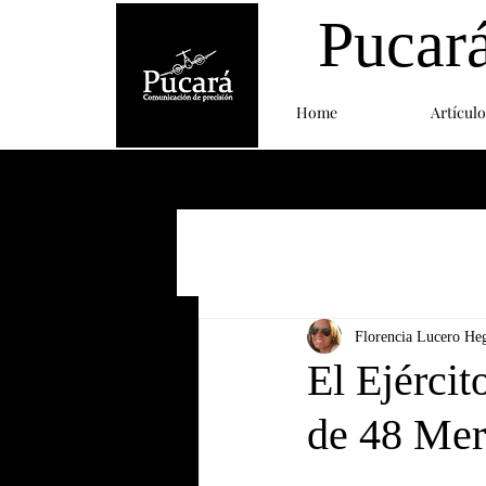
Pucar
Home
Artículo
Florencia Lucero He
El Ejércit
de 48 Me