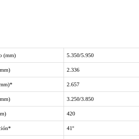
lo (mm)
5.350/5.950
 (mm)
2.336
 (mm)*
2.657
 (mm)
3.250/3.850
mm)
420
ción*
41º