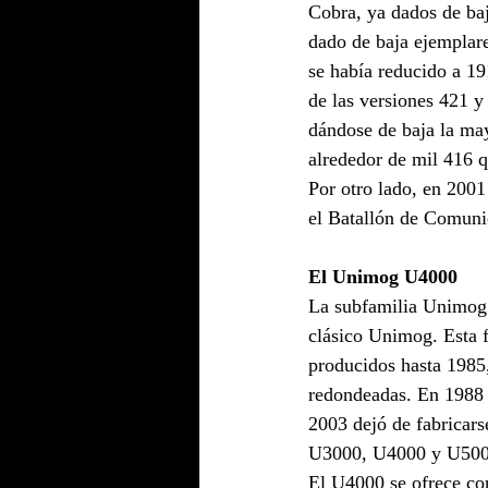
Cobra, ya dados de baj
dado de baja ejemplare
se había reducido a 1
de las versiones 421 y
dándose de baja la may
alrededor de mil 416 
Por otro lado, en 200
el Batallón de Comuni
El Unimog U4000
La subfamilia Unimog 
clásico Unimog. Esta 
producidos hasta 1985,
redondeadas. En 1988 
2003 dejó de fabricarse
U3000, U4000 y U5000
El U4000 se ofrece con