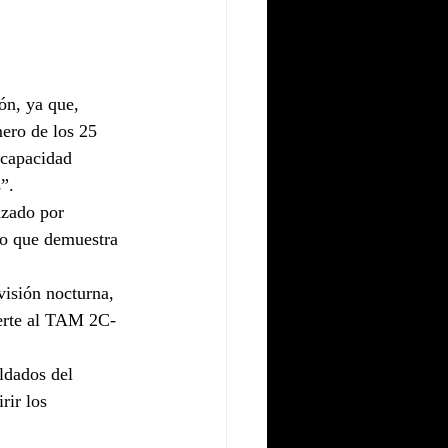
ón, ya que, 
ero de los 25 
 capacidad 
”.
azado por 
lo que demuestra 
visión nocturna, 
ierte al TAM 2C-
ldados del 
rir los 