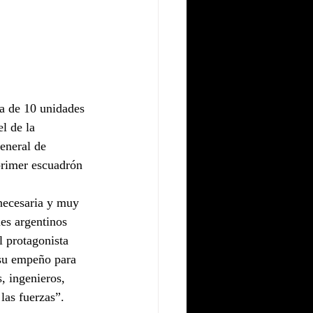
ga de 10 unidades 
l de la 
eneral de 
 primer escuadrón 
necesaria y muy 
es argentinos 
l protagonista 
 su empeño para 
, ingenieros, 
las fuerzas”.