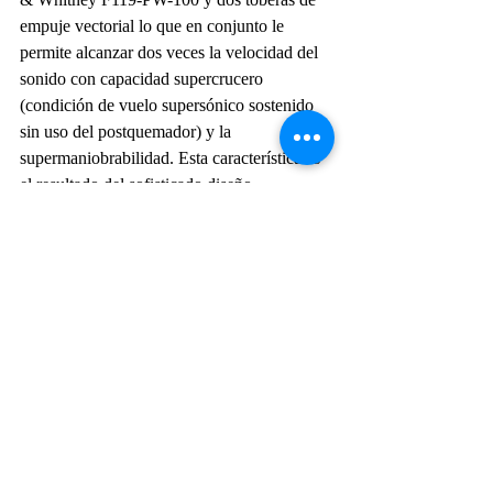
empuje vectorial lo que en conjunto le 
permite alcanzar dos veces la velocidad del 
sonido con capacidad supercrucero 
(condición de vuelo supersónico sostenido 
sin uso del postquemador) y la 
supermaniobrabilidad. Esta característica es 
el resultado del sofisticado diseño 
aerodinámico, los avanzados controles de 
vuelo, la vectorización del empuje y la 
elevada relación empuje-peso, lo que le 
proporcionan la capacidad de superar en 
maniobrabilidad a la mayoría de los aviones 
de combate operativos en la actualidad.
FIDAE 2024
Actualidad