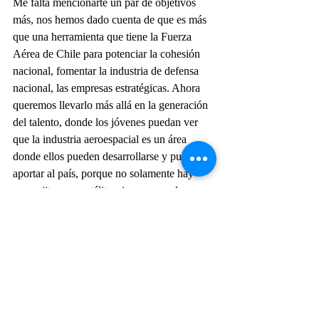
Me falta mencionarte un par de objetivos 
más, nos hemos dado cuenta de que es más 
que una herramienta que tiene la Fuerza 
Aérea de Chile para potenciar la cohesión 
nacional, fomentar la industria de defensa 
nacional, las empresas estratégicas. Ahora 
queremos llevarlo más allá en la generación 
del talento, donde los jóvenes puedan ver 
que la industria aeroespacial es un área 
donde ellos pueden desarrollarse y pueden 
aportar al país, porque no solamente hay 
una cajita o un satélite, sino que es algo que 
los bosques, la madera, las cosechas, la 
agricultura, todo se puede beneficiar con la 
tecnología espacial.
Otro aspecto que tiene que ver con mejorar 
esta experiencia es la mejora en la 
infraestructura de la feria. Estamos haciendo 
un programa de mantenimiento, reparación 