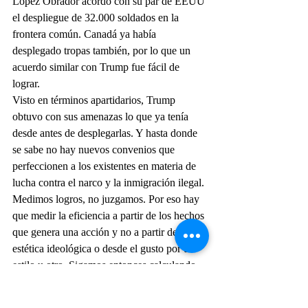
López Obrador acordó con su par de EEUU 
el despliegue de 32.000 soldados en la 
frontera común. Canadá ya había 
desplegado tropas también, por lo que un 
acuerdo similar con Trump fue fácil de 
lograr.
Visto en términos apartidarios, Trump 
obtuvo con sus amenazas lo que ya tenía 
desde antes de desplegarlas. Y hasta donde 
se sabe no hay nuevos convenios que 
perfeccionen a los existentes en materia de 
lucha contra el narco y la inmigración ilegal. 
Medimos logros, no juzgamos. Por eso hay 
que medir la eficiencia a partir de los hechos 
que genera una acción y no a partir de una 
estética ideológica o desde el gusto por un 
estilo u otro. Sigamos entonces calculando 
le eficacia del método Trump en otros 
asuntos surgidos desde su nueva asunción.