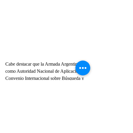
Cabe destacar que la Armada Argentina 
como Autoridad Nacional de Aplicación del 
Convenio Internacional sobre Búsqueda y 
Salvamento Marítimo, Fluvial y Lacustre, 
designada por Ley Nacional Nro. 22.445 es 
el organismo responsable que entiende en la 
salvaguarda de la vida humana en el mar, su 
asistencia y salvamento en la Región de 
Responsabilidad SAR de la República 
Argentina (RASRR) establecida por la 