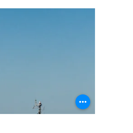
el homenaje por los 200 años del
Combate de Los Pozos
La Armada Argentina lanzó un sorteo especial para
que la comunidad pueda participar de una experiencia
única en el marco de la conmemoración por el
Bicentenario del Combate de Los Pozos, uno de los
episodios más importantes de la historia naval
argentina liderado por el Almirante Guillermo Brown.
La ceremonia conmemorativa se realizará el próximo
11 de junio y contará con la participación de siete
buques que navegarán hasta el sitio histórico donde
tuvo lugar el combate de 18