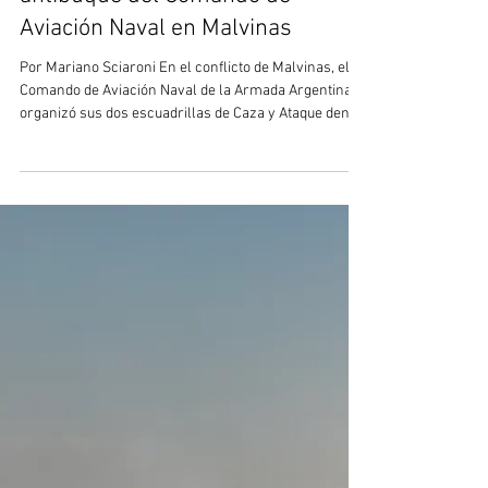
Una aproximación a las tácticas
antibuque del Comando de
Aviación Naval en Malvinas
Por Mariano Sciaroni En el conflicto de Malvinas, el
Comando de Aviación Naval de la Armada Argentina
organizó sus dos escuadrillas de Caza y Ataque dentro
del marco de la Fuerza de Tareas (FT) 80. Las mismas,
junto con alguno de los helicópteros Aérospatiale SA-
316B Alouette III de la Primera Escuadrilla Aeronaval
de Helicópteros, conformaron el GT 80.3 “Grupo de
Tarea Ataque” (a cargo del Capitán de Fragata Jorge M.
Czar). Así las cosas, los Douglas A-4Q Skyhawk de la
Ter