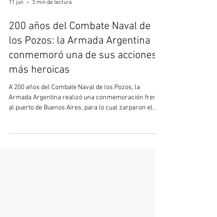
11 jun
3 min de lectura
200 años del Combate Naval de
los Pozos: la Armada Argentina
conmemoró una de sus acciones
más heroicas
A 200 años del Combate Naval de los Pozos, la
Armada Argentina realizó una conmemoración frente
al puerto de Buenos Aires, para lo cual zarparon el
patrullero ARA King, los buques multipropósito ARA
Ciudad de Zárate y Ciudad de Rosario, las lanchas de
instrucción ARA Ciudad de Ensenada y ARA Ciudad de
Berisso y las patrulleras ARA Río Santiago y ARA
Punta Mogotes, en la cual participó el jefe del Estado