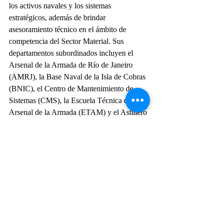
los activos navales y los sistemas 
estratégicos, además de brindar 
asesoramiento técnico en el ámbito de 
competencia del Sector Material. Sus 
departamentos subordinados incluyen el 
Arsenal de la Armada de Río de Janeiro 
(AMRJ), la Base Naval de la Isla de Cobras 
(BNIC), el Centro de Mantenimiento de 
Sistemas (CMS), la Escuela Técnica del 
Arsenal de la Armada (ETAM) y el Astillero 
de Mantenimiento de la Isla de Madeira 
(EMIM).
La mayor parte de la mano de obra 
empleada en la construcción de Mangaratiba 
y Miramar proviene de contratos específicos 
firmados entre la Administración del Estado 
de Río de Janeiro (AMRJ) y empresas de la 
industria naval brasileña, un modelo de 
negocio que busca la rentabilidad y la 