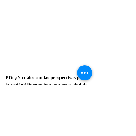
PD: ¿Y cuáles son las perspectivas para 
la región? Porque hay una necesidad de 
aviones de entrenamiento y de ataque 
ligero.
PH: El L-39 ha sido un avión legendario. 
Producimos más de 3000 de ellos 
históricamente. Algunos de ellos siguen 
volando al día de hoy, se fabrican desde los 
años 60 y hace un tiempo vimos potencial 