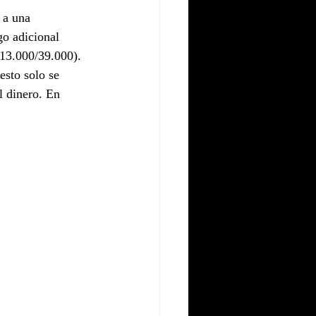
 a una 
o adicional 
 13.000/39.000). 
sto solo se 
l dinero. En 