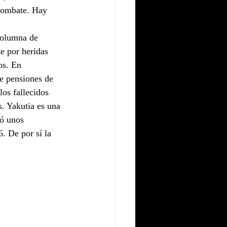
 combate. Hay 
columna de 
e por heridas 
os. En 
e pensiones de 
os fallecidos 
. Yakutia es una 
ó unos 
. De por sí la 