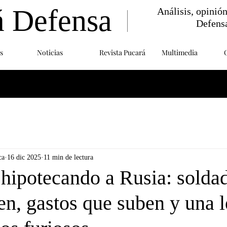
á Defensa
Análisis, opinió
Defens
s
Noticias
Revista Pucará
Multimedia
ca
16 dic 2025
11 min de lectura
 hipotecando a Rusia: solda
en, gastos que suben y una 