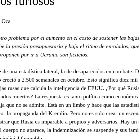
os furiosos
e Oca
tro problema por el aumento en el costo de sostener las bajas 
e la presión presupuestaria y baja el ritmo de enrolados, qu
proponen por ir a Ucrania son ficticios.
e de una estadística lateral, la de desaparecidos en combate. 
creció a 2.500 semanales en octubre. Esto significa diez mil
ajas rusas que calcula la inteligencia de EEUU. ¿Por qué Rusia
dados muertos? La respuesta es tanto política como económic
ja que no se admite. Está en un limbo y hace que las estadíst
or la propaganda del Kremlin. Pero no es solo crear un escen
strar que Rusia es imparable a propios y adversarios. Hay un 
l cuerpo no aparece, la indemnización se suspende y sus fami
 judicial favorable.