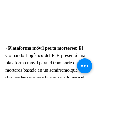
· 
Plataforma móvil porta morteros:
 El 
Comando Logístico del EJB presentó una 
plataforma móvil para el transporte de 
morteros basada en un semirremolque de 
dos ruedas recuperado y adaptado para el 
transporte del arma (de 81 o 60 mm), 
accesorios y municiones. Esta unidad es 
remolcada por un vehículo táctico liviano 
4x4 para su movilidad