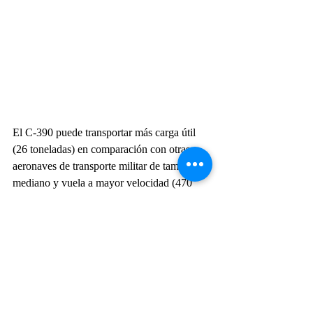
El C-390 puede transportar más carga útil 
(26 toneladas) en comparación con otras 
aeronaves de transporte militar de tamaño 
mediano y vuela a mayor velocidad (470 
nudos) y distancia, pudiendo realizar una 
amplia gama de misiones, como transporte y 
lanzamiento de carga y tropas, evacuación 
médica, búsqueda y rescate, extinción de 
incendios y misiones humanitarias, 
operando en pistas temporales o sin 
pavimentar, como pistas de tierra 