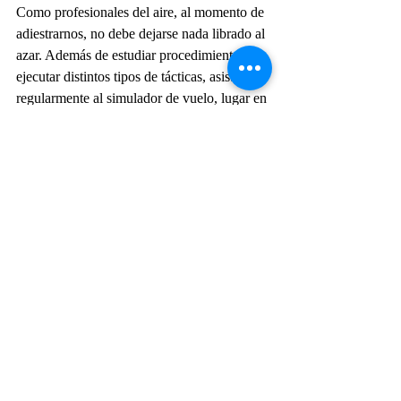
Como profesionales del aire, al momento de 
adiestrarnos, no debe dejarse nada librado al 
azar. Además de estudiar procedimientos y 
ejecutar distintos tipos de tácticas, asistimos 
regularmente al simulador de vuelo, lugar en 
el que practicamos la recuperación del 
tirabuzón.
Luego de salir indemnes de una situación en 
la acabamos de salvar la vida, como lo dicta 
la tradición, invitaremos a todos los 
integrantes del Grupo Aéreo a degustar un 
buen asado acompañado con un exquisito 
vino Malbec. Seguramente será una reunión 
de camaradería donde en varias 
oportunidades y con mucha fuerza 
agradecemos estar vivos, y lo expresaremos 
a nuestra manera, gritando bien fuerte “NO 
HAY QUIEN PUEDA”.