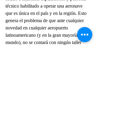
técnico habilitado a operar una aeronave 
que es única en el país y en la región. Esto 
genera el problema de que ante cualquier 
novedad en cualquier aeropuerto 
latinoamericano (y en la gran mayoría del 
mundo), no se contará con ningún taller 
habilitado que pueda efectuar una 
reparación o dar asistencia.
No es demasiado difícil, para cualquier 
persona conocedora de aviación, llegar a la 
conclusión de que era más lógico incorporar 
un avión de la familia Boeing 737 (operado 
por Aerolíneas Argentinas, la Fuerza Aérea 
Argentina y Flybondi) o Airbus A320 
(operado por Jetsmart) de los cuales hay 
gran cantidad de tripulaciones, personal 
técnico y talleres habilitados, además de ser 
modelos aún en producción y con miles de 