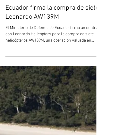
19 jun
2 min de lectura
Ecuador firma la compra de siete
Leonardo AW139M
El Ministerio de Defensa de Ecuador firmó un contrato
con Leonardo Helicopters para la compra de siete
helicópteros AW139M, una operación valuada en
aproximadamente 209,8 millones de dólares, de los
cuales uno será para uso presidencial y luego irán dos
destinados a cada fuerza armada. La primera entrega,
dentro de hasta 19 meses, incluirá el aparato VIP y un
primer ejemplar para la Armada, que reforzará la
flota de helicópteros Bell 230 y 430, que actualmente
tienen poca dis