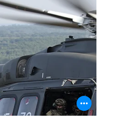
ligeros de tamaño intermedio hasta bimotores
medianos, compartiendo conceptos de diseño,
operación y mantenimiento, reduciendo costos y
haciendo más eficiente las operaciones con
helicópteros. A la hora de operar aeronaves, la
logística, el mantenimiento y el entrenamiento del
personal puede ser un problema importante cuando
se posee una flota compuesta por aeronaves de
distinto