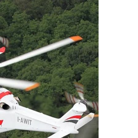
AW109 para operar embarcados. Tal como fue primicia
de Pucará Defensa en diciembre pasado (
https://www.pucara.org/post/argentina-
firm%C3%B3-la-compra-de-los-cuatro-leonardo-
aw109-para-la-armada-argentina ), el 30 de diciembre
se firmó el contrato financiero para la compra de las
cuatr