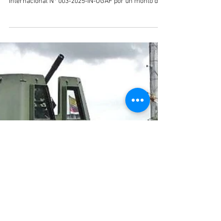
El pasado 7 de noviembre el Ministerio del Interior de
Perú aprobó el procedimiento de contratación
internacional N° 003-2025-IN-OGAF por un monto de
23.836.000 dólares con la empresa israelí Plasan
SASA Ltd por la compra de 56 vehículos blindados 4x4
de la familia Sandcat. El modelo fue declarado
ganador al alcanzar el máximo puntaje frente a sus
competidores de las empresas Armor (Colombia),
Daeji (Corea), Tag Dynamics (EEUU), DCM Shriram
Industries LTD (DSIL) de India, Thi