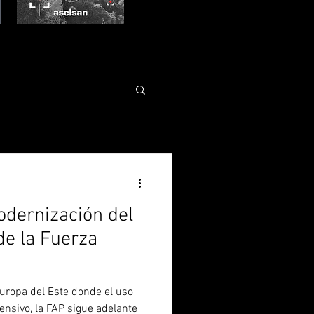
odernización del
de la Fuerza
Europa del Este donde el uso
ensivo, la FAP sigue adelante