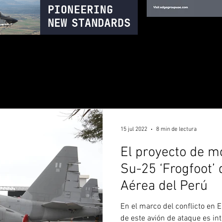
15 jul 2022
8 min de lectura
El proyecto de m
Su-25 ‘Frogfoot’ 
Aérea del Perú
En el marco del conflicto en 
de este avión de ataque es int