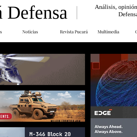
á Defensa
Análisis, opinió
Defens
s
Noticias
Revista Pucará
Multimedia