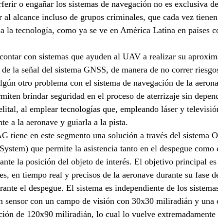
rferir o engañar los sistemas de navegación no es exclusiva de
r al alcance incluso de grupos criminales, que cada vez tiene
 a la tecnología, como ya se ve en América Latina en países
 contar con sistemas que ayuden al UAV a realizar su aproxim
r de la señal del sistema GNSS, de manera de no correr riesgos
 algún otro problema con el sistema de navegación de la aeron
miten brindar seguridad en el proceso de aterrizaje sin depend
elital, al emplear tecnologías que, empleando láser y televisió
e a la aeronave y guiarla a la pista.
 tiene en este segmento una solución a través del sistema 
System) que permite la asistencia tanto en el despegue como en
nte la posición del objeto de interés. El objetivo principal es
les, en tiempo real y precisos de la aeronave durante su fase 
urante el despegue. El sistema es independiente de los sistem
un sensor con un campo de visión con 30x30 miliradián y una 
ión de 120x90 miliradián, lo cual lo vuelve extremadamente r