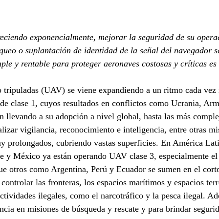
eciendo exponencialmente, mejorar la seguridad de su opera
oqueo o suplantación de identidad de la señal del navegador sa
mple y rentable para proteger aeronaves costosas y críticas e
o tripuladas (UAV) se viene expandiendo a un ritmo cada vez 
 de clase 1, cuyos resultados en conflictos como Ucrania, Ar
 llevando a su adopción a nivel global, hasta las más complej
lizar vigilancia, reconocimiento e inteligencia, entre otras mi
y prolongados, cubriendo vastas superficies. En América Lat
le y México ya están operando UAV clase 3, especialmente e
que otros como Argentina, Perú y Ecuador se sumen en el corto
controlar las fronteras, los espacios marítimos y espacios terr
ctividades ilegales, como el narcotráfico y la pesca ilegal. A
ncia en misiones de búsqueda y rescate y para brindar segurid