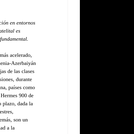
ción en entornos 
telital es 
s fundamental.
más acelerado, 
menia-Azerbaiyán 
as de las clases 
siones, durante 
ina, países como 
l Hermes 900 de 
 plazo, dada la 
estres, 
demás, son un 
ad a la 