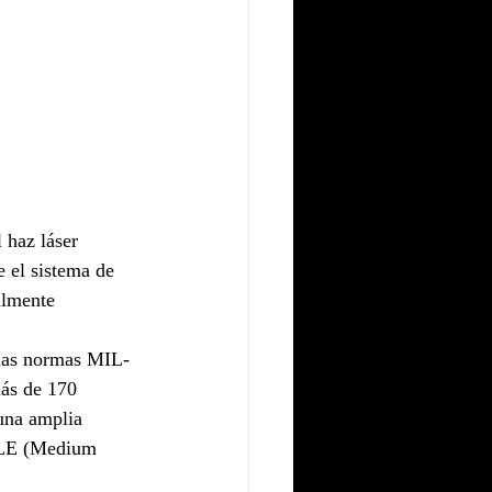
l haz láser 
e el sistema de 
ilmente 
 las normas MIL-
más de 170 
una amplia 
MALE (Medium 