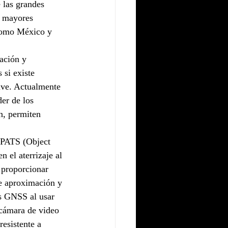
 las grandes 
n mayores 
 como México y 
ación y 
 si existe 
ave. Actualmente 
er de los 
n, permiten 
OPATS (Object 
 el aterrizaje al 
 proporcionar 
de aproximación y 
as GNSS al usar 
cámara de video 
esistente a 