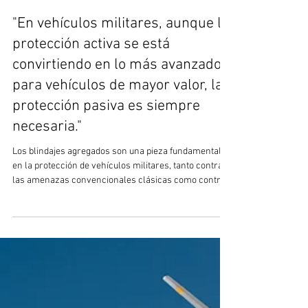
21 may
7 min de lectura
"En vehículos militares, aunque la
protección activa se está
convirtiendo en lo más avanzado
para vehículos de mayor valor, la
protección pasiva es siempre
necesaria."
Los blindajes agregados son una pieza fundamental
en la protección de vehículos militares, tanto contra
las amenazas convencionales clásicas como contra
las nuevas, que están generando una revolución en la
demanda de sistemas de protección. Los conflictos
actuales, que evolucionan de simétricos a asimétricos
y ahora híbridos, están mostrando un cambio radical
en la manera en que actúan las fuerzas terrestres,
tanto a pie como empleando vehículos de todo tipo.