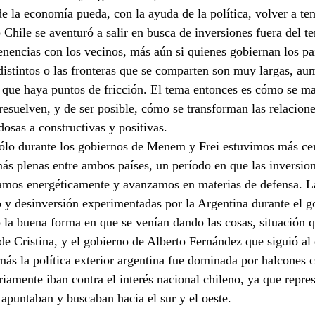
de la economía pueda, con la ayuda de la política, volver a te
Chile se aventuró a salir en busca de inversiones fuera del ter
nencias con los vecinos, más aún si quienes gobiernan los paí
distintos o las fronteras que se comparten son muy largas, a
e que haya puntos de fricción. El tema entonces es cómo se ma
resuelven, y de ser posible, cómo se transforman las relaciones
dosas a constructivas y positivas.
sólo durante los gobiernos de Menem y Frei estuvimos más ce
más plenas entre ambos países, un período en que las inversio
tamos energéticamente y avanzamos en materias de defensa. 
 y desinversión experimentadas por la Argentina durante el g
 la buena forma en que se venían dando las cosas, situación 
de Cristina, y el gobierno de Alberto Fernández que siguió al
más la política exterior argentina fue dominada por halcones c
iamente iban contra el interés nacional chileno, ya que repre
 apuntaban y buscaban hacia el sur y el oeste.