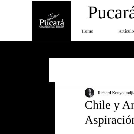
Pucar
Home
Artículo
Richard Kouyoumdjia
Chile y A
Aspiració