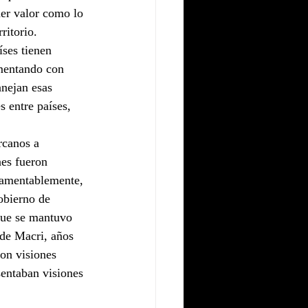
ner valor como lo 
ritorio.
ses tienen 
umentando con 
nejan esas 
 entre países, 
rcanos a 
nes fueron 
Lamentablemente, 
obierno de 
que se mantuvo 
 de Macri, años 
on visiones 
sentaban visiones 