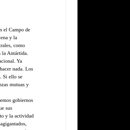
en el Campo de 
ena y la 
trales, como 
la Antártida. 
acional. Ya 
 hacer nada. Los 
 Si ello se 
nzas mutuas y 
remos gobiernos 
ue sus 
o y la actividad 
 agigantados, 