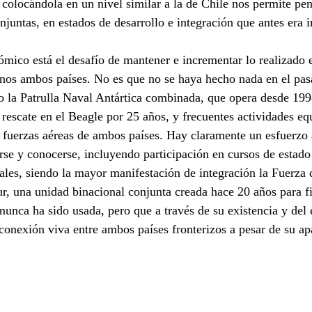
colocándola en un nivel similar a la de Chile nos permite pen
njuntas, en estados de desarrollo e integración que antes era 
mico está el desafío de mantener e incrementar lo realizado 
rnos ambos países. No es que no se haya hecho nada en el pasa
la Patrulla Naval Antártica combinada, que opera desde 1998
rescate en el Beagle por 25 años, y frecuentes actividades equ
 y fuerzas aéreas de ambos países. Hay claramente un esfuerzo a
arse y conocerse, incluyendo participación en cursos de estado
iales, siendo la mayor manifestación de integración la Fuerza 
r, una unidad binacional conjunta creada hace 20 años para fi
unca ha sido usada, pero que a través de su existencia y del
onexión viva entre ambos países fronterizos a pesar de su apa