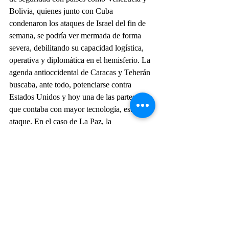
Bolivia, quienes junto con Cuba 
condenaron los ataques de Israel del fin de 
semana, se podría ver mermada de forma 
severa, debilitando su capacidad logística, 
operativa y diplomática en el hemisferio. La 
agenda antioccidental de Caracas y Teherán 
buscaba, ante todo, potenciarse contra 
Estados Unidos y hoy una de las partes, la 
que contaba con mayor tecnología, está bajo 
ataque. En el caso de La Paz, la 
transferencia tecnológica quedará más bien 
interrumpida.
La posibilidad de una represalia violenta de 
Hezbolá, como fuerza afín de Irán, supone 
que existirían los operadores capaces de 
llevar la acción en terreno, el despertar de 
aquellos que llevan tres décadas dormidos, o 
el envío de nuevos agentes bajo el 