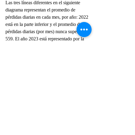
Las tres líneas diferentes en el siguiente 
diagrama representan el promedio de 
pérdidas diarias en cada mes, por año: 2022 
está en la parte inferior y el promedio de 
pérdidas diarias (por mes) nunca supera las 
559. El año 2023 está representado por la 
línea intermedia y las pérdidas medias 
diarias oscilaron entre 500 y 776 hasta 
octubre. De noviembre de 2023 a febrero de 
2024, las pérdidas aumentaron a 846 y más. 
El Reino Unido dice que las pérdidas diarias 
de personal ruso en marzo se redujeron a 
913.