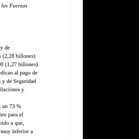
 las Fuerzas 
y de 
 (2,28 billones) 
0 (1,27 billones) 
edican al pago de 
a y de Seguridad 
ilaciones y 
s un 73 % 
bre para el 
bido a que, 
 muy inferior a 