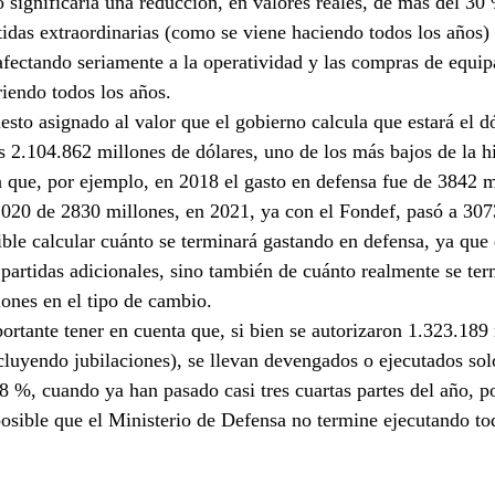
to significaría una reducción, en valores reales, de más del 30 
tidas extraordinarias (como se viene haciendo todos los años) 
fectando seriamente a la operatividad y las compras de equip
iendo todos los años. 
esto asignado al valor que el gobierno calcula que estará el d
s 2.104.862 millones de dólares, uno de los más bajos de la hi
a que, por ejemplo, en 2018 el gasto en defensa fue de 3842 m
020 de 2830 millones, en 2021, ya con el Fondef, pasó a 307
ble calcular cuánto se terminará gastando en defensa, ya que
n partidas adicionales, sino también de cuánto realmente se te
iones en el tipo de cambio.
portante tener en cuenta que, si bien se autorizaron 1.323.189
cluyendo jubilaciones), se llevan devengados o ejecutados so
28 %, cuando ya han pasado casi tres cuartas partes del año, p
posible que el Ministerio de Defensa no termine ejecutando to