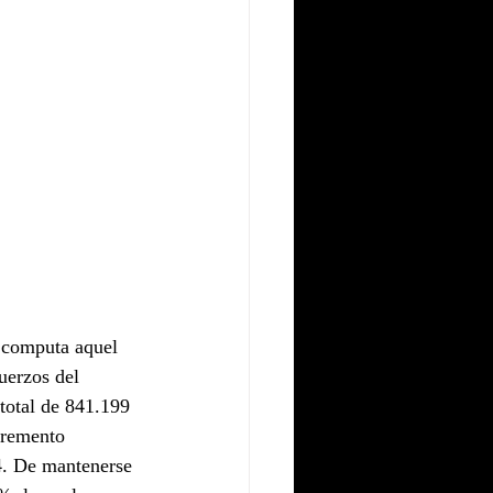
e computa aquel 
fuerzos del 
total de 841.199 
cremento 
4. De mantenerse 