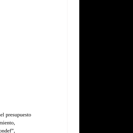
el presupuesto 
miento, 
ondef”, 