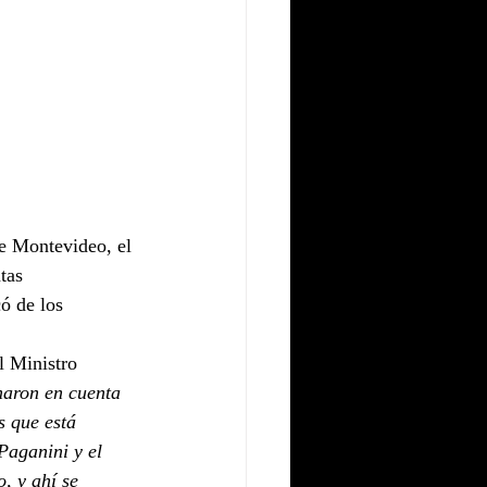
e Montevideo, el 
tas 
ó de los 
l Ministro 
maron en cuenta 
s que está 
Paganini y el 
, y ahí se 