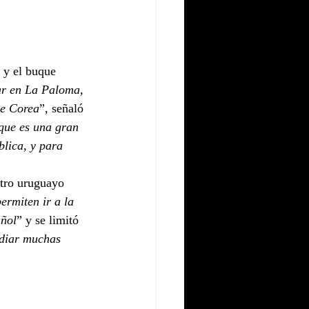
 y el buque 
tar en La Paloma, 
de Corea
”, señaló 
 que es una gran 
lica, y para 
tro uruguayo 
rmiten ir a la 
añol
” y se limitó 
udiar muchas 