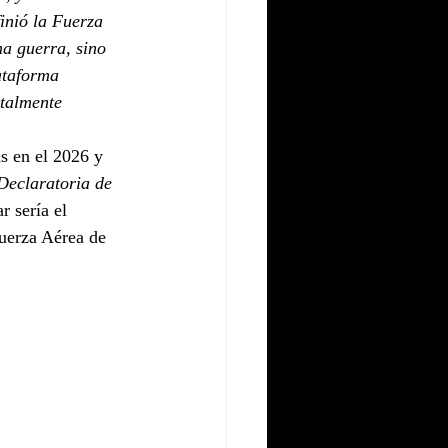
finió la Fuerza 
na guerra, sino 
ataforma 
ntalmente 
s en el 2026 y 
Declaratoria de 
r sería el 
uerza Aérea de 