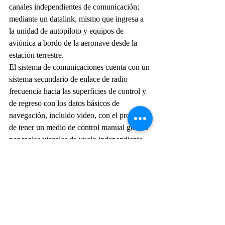
canales independientes de comunicación; 
mediante un datalink, mismo que ingresa a 
la unidad de autopiloto y equipos de 
aviónica a bordo de la aeronave desde la 
estación terrestre.
El sistema de comunicaciones cuenta con un 
sistema secundario de enlace de radio 
frecuencia hacia las superficies de control y 
de regreso con los datos básicos de 
navegación, incluido video, con el propósito 
de tener un medio de control manual guiado 
por reglas visuales de vuelo independiente.
El desarrollo de un sistema aéreo no 
tripulado dentro del Instituto Armado ha 
significado innovación en el mercado 
aeronáutico local con capital humano, a bajo 
costo, con la participación de diversas 
instituciones, mediante la integración de 
tecnología nacional e internacional.