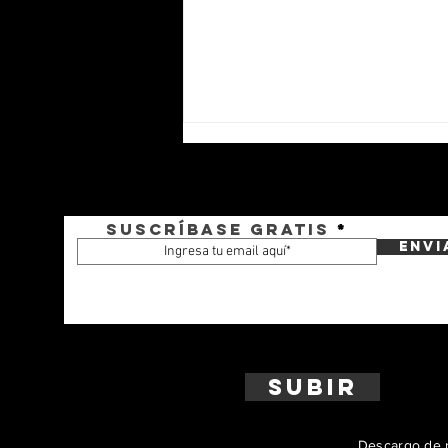
Suscríbase gratis
Envi
Motorola Solutions presenta sus
soluciones de defensa en
Argentina
Subir
Descargo de r