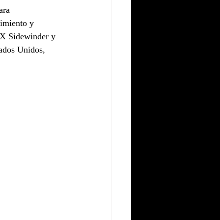
ara 
cimiento y 
9X Sidewinder y 
ados Unidos, 