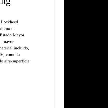
ing
s Lockheed 
ierno de 
l Estado Mayor 
la mayor 
aterial incluido, 
16, como la 
o aire-superficie 