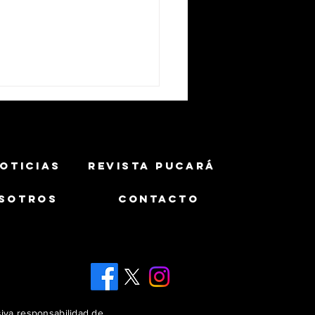
OTICIAS
REVISTA PUCARÁ
SOTROS
CONTACTO
cto que terminó
leciendo a Irán: por qué
nyahu bloqueó el Iron
 para Ucrania
siva responsabilidad de