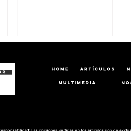
HOME
ARTÍCULOS
N
ar
MULTIMEDIA
NO
Crisis migratoria o invasión:
El pa
no hay peor ciego que el
forta
que no quiere ver
Neta
Dome
esponsabilidad: Las opiniones vertidas en los artículos son de exclu