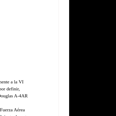
mente a la VI 
or definir, 
 Douglas A-4AR 
a Fuerza Aérea 