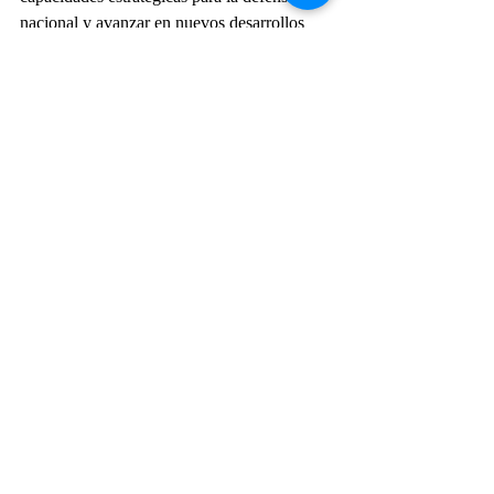
nacional y avanzar en nuevos desarrollos 
industriales.
Fuerza Aérea Argentina
FAdeA
IA-63 Pampa
IA-100B Malvina
IA-58 Pucará
FMA IA-58 Pucará
Actualidad
Entradas recientes
Ver todo