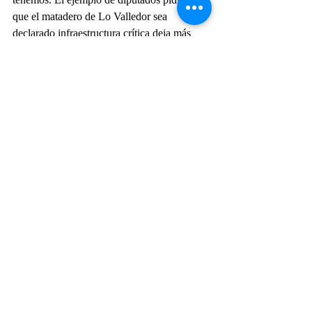
que el matadero de Lo Valledor sea 
declarado infraestructura crítica deja más 
que claro que no saben de qué están 
hablando o dónde están parados.
Lamentablemente el jaque mate de la 
izquierda o el autogol de la derecha parece 
ser algo que no vamos a poder corregir por 
ahora. Se podría hacer si todos tomamos 
conciencia y actuamos ya, pero dudo que 