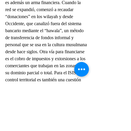
es además un arma financiera. Cuando la 
red se expandió, comenzó a recaudar 
“donaciones” en los wilayah y desde 
Occidente, que canalizó fuera del sistema 
bancario mediante el “hawala”, un método 
de transferencia de fondos informal y 
personal que se usa en la cultura musulmana 
desde hace siglos. Otra vía para financiarse 
es el cobro de impuestos y extorsiones a los 
comerciantes que trabajan en las zonas bajo 
su dominio parcial o total. Para el ISIS el 
control territorial es también una cuestión 
económica crucial. Esa política recaudatoria 
se repite con los “peajes”. El ISIS maneja 
un sistema de peajes para todo tipo de 
comercio que circule en la zona donde 
opera, ya sea que se trate, por ejemplo, de 
una operación minera, de alimentos, de 
armas que van desde el Sahel a Libia – o 