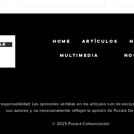
HOME
ARTÍCULOS
N
ar
MULTIMEDIA
NO
El Ejército Brasileño y Ambipar
El Ex
Robotics avanzan en el
un G
desarrollo de un UGV armado
CA 
con el misil MAX 1.2 AC
esponsabilidad: Las opiniones vertidas en los artículos son de exclu
sus autores y no necesariamente reflejan la opinión de Pucará De
© 2025 Pucará Comunicación