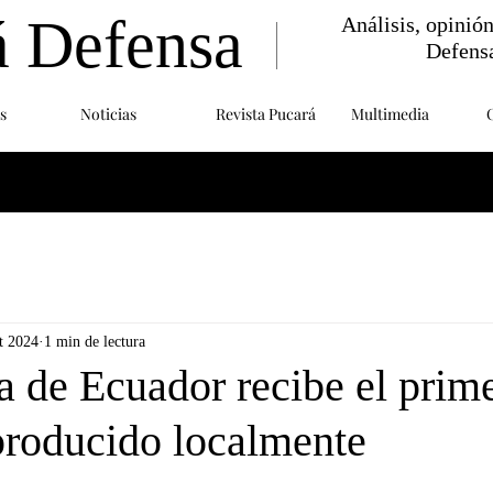
á Defensa
Análisis, opinió
Defens
s
Noticias
Revista Pucará
Multimedia
t 2024
1 min de lectura
 de Ecuador recibe el prim
producido localmente