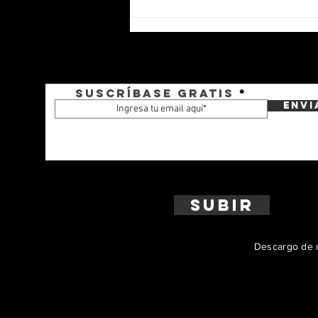
Suscríbase gratis
Envi
La Armada de Colombia
incorpora el primero de dos
blindados Kodiak
Subir
Descargo de r