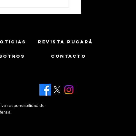
OTICIAS
REVISTA PUCARÁ
SOTROS
CONTACTO
ército Brasileiro muestra
uaicurus equipado con misil
MAX 1.2
siva responsabilidad de
fensa.