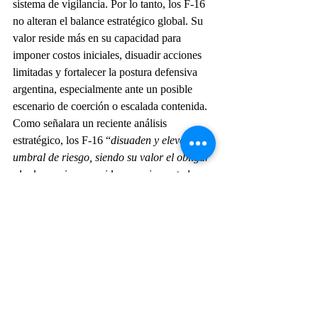
sistema de vigilancia. Por lo tanto, los F-16 
no alteran el balance estratégico global. Su 
valor reside más en su capacidad para 
imponer costos iniciales, disuadir acciones 
limitadas y fortalecer la postura defensiva 
argentina, especialmente ante un posible 
escenario de coerción o escalada contenida.
Como señalara un reciente análisis 
estratégico, los F-16 “
disuaden y elevan el 
umbral de riesgo, siendo su valor el obligar 
al adversario a considerar seriamente la 
amenaza y mejorar la posición diplomática 
argentina respaldándola con poder real
”. 
En definitiva, el aporte de estos aviones 
debe entenderse como parte de una 
estrategia de disuasión convencional en el 
marco de conflictos limitados. No 
garantizan la victoria en un conflicto mayor, 
pero sí elevan sustancialmente los costos y 